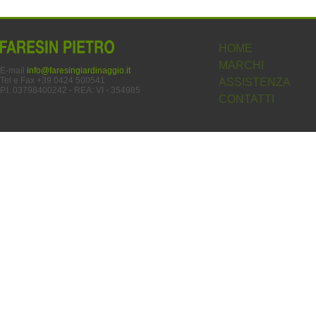
HOME
MARCHI
E-mail
info@faresingiardinaggio.it
Tel e Fax +39 0424 500541
ASSISTENZA
P.I. 03798400242 - REA: VI - 354985
CONTATTI