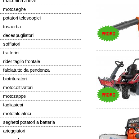
macchina a leve
motoseghe
potatori telescopici
tosaerba
decespugliatori
soffiatori
trattorini
rider taglio frontale
falciatutto da pendenza
biotrituratori
motocoltivatori
motozappe
tagliasiepi
motofalciatrici
seghetti potatori a batteria
arieggiatori