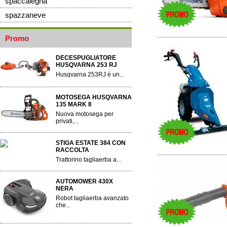
spaccalegna
spazzaneve
Promo
DECESPUGLIATORE
HUSQVARNA 253 RJ
Husqvarna 253RJ è un...
MOTOSEGA HUSQVARNA
135 MARK II
Nuova motosega per
privati,...
STIGA ESTATE 384 CON
RACCOLTA
Trattorino tagliaerba a...
AUTOMOWER 430X
NERA
Robot tagliaerba avanzato
che...