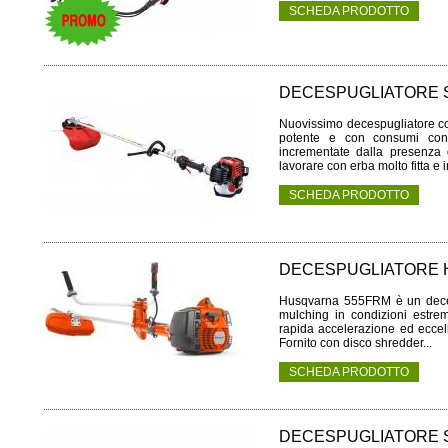
SCHEDA PRODOTTO
DECESPUGLIATORE S
Nuovissimo decespugliatore co
potente e con consumi conte
incrementate dalla presenza 
lavorare con erba molto fitta e in
SCHEDA PRODOTTO
DECESPUGLIATORE 
Husqvarna 555FRM è un decesp
mulching in condizioni estre
rapida accelerazione ed ecce
Fornito con disco shredder...
SCHEDA PRODOTTO
DECESPUGLIATORE S