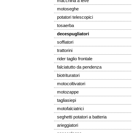
macchina a leve
motoseghe
potatori telescopici
tosaerba
decespugliatori
soffiatori
trattorini
rider taglio frontale
falciatutto da pendenza
biotrituratori
motocoltivatori
motozappe
tagliasiepi
motofalciatrici
seghetti potatori a batteria
arieggiatori