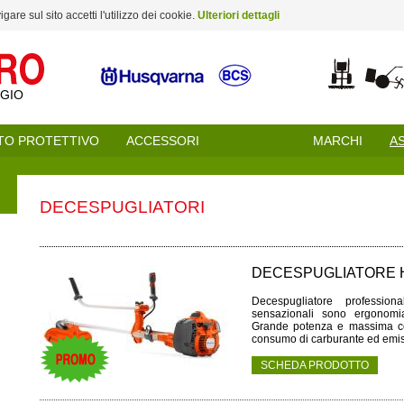
are sul sito accetti l'utilizzo dei cookie.
Ulteriori dettagli
GGIO
TO PROTETTIVO
ACCESSORI
MARCHI
A
DECESPUGLIATORI
DECESPUGLIATORE 
Decespugliatore professio
sensazionali sono ergonom
Grande potenza e massima co
consumo di carburante ed emiss
SCHEDA PRODOTTO