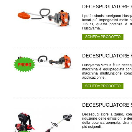
DECESPUGLIATORE 
I professionisti scelgono Husq
lavori più impegnativi molto p
129RJ, questa potenza è dis
Husqvarna...
SCHEDA PRODOTTO
DECESPUGLIATORE 
Husqvarna 525LK è un decespu
macchina è equipaggiata co
macchina multifunzione combi
applicazioni e...
SCHEDA PRODOTTO
DECESPUGLIATORE S
Decespugliatore a zaino, con
riduzione delle emissioni e de
della potenza generata. Una ma
più esigenti...