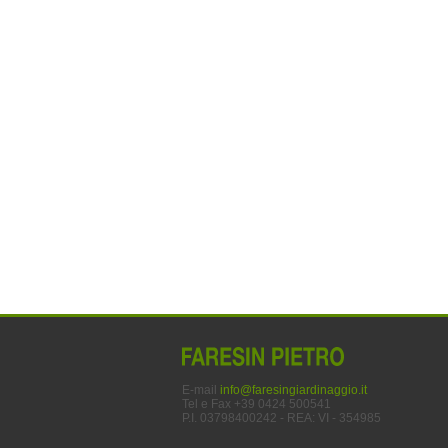
E-mail
info@faresingiardinaggio.it
Tel e Fax +39 0424 500541
P.I. 03798400242 - REA: VI - 354985