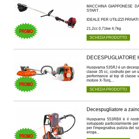
MACCHINA GIAPPONESE D
START .
IDEALE PER UTILIZZI PRIVAT
21,2cc 0,71kw 4,7kg
SCHEDA PRODOTTO
DECESPUGLIATORE 
Husqvarna 535RJ è un decespug
classe 35 cc, costruito per un 
performance al top di classe v
motore X-Torq,...
SCHEDA PRODOTTO
Decespugliatore a z
Husqvarna 553RBX è il nostro
sviluppato particolarmente per 
per l'impegnativa pulizia del so
eroga...