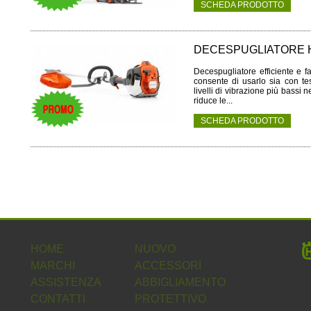
SCHEDA PRODOTTO
DECESPUGLIATORE 
Decespugliatore efficiente e f
consente di usarlo sia con tes
livelli di vibrazione più bassi 
riduce le...
SCHEDA PRODOTTO
HOME
NUOVO
MARCHI
ACCESSORI
ASSISTENZA
ABBIGLIAMENTO
CONTATTI
PROTETTIVO