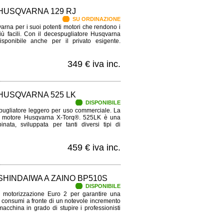
HUSQVARNA 129 RJ
SU ORDINAZIONE
varna per i suoi potenti motori che rendono i
iù facili. Con il decespugliatore Husqvarna
ponibile anche per il privato esigente.
349 € iva inc.
HUSQVARNA 525 LK
DISPONIBILE
gliatore leggero per uso commerciale. La
n motore Husqvarna X-Torq®. 525LK è una
nata, sviluppata per tanti diversi tipi di
459 € iva inc.
HINDAIWA A ZAINO BP510S
DISPONIBILE
 motorizzazione Euro 2 per ga­rantire una
i consumi a fron­te di un notevole incremento
cchina in grado di stupire i professionisti