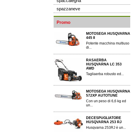
spaccalegna
spazzaneve
Promo
MOTOSEGA HUSQVARNA
445 II
Potente macchina multiuso
di...
RASAERBA
HUSQVARNA LC 353
AWD
Tagliaerba robusto ed...
MOTOSEGA HUSQVARNA
572XP AUTOTUNE
Con un peso di 6,6 kg ed
un...
DECESPUGLIATORE
HUSQVARNA 253 RJ
Husqvarna 253RJ è un...