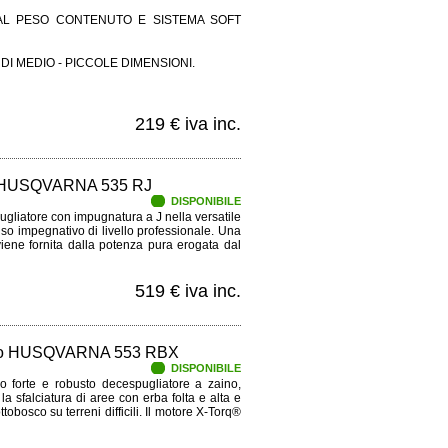
AL PESO CONTENUTO E SISTEMA SOFT
I DI MEDIO - PICCOLE DIMENSIONI.
219 € iva inc.
HUSQVARNA 535 RJ
DISPONIBILE
liatore con impugnatura a J nella versatile
uso impegnativo di livello professionale. Una
iene fornita dalla potenza pura erogata dal
519 € iva inc.
aino HUSQVARNA 553 RBX
DISPONIBILE
 forte e robusto decespugliatore a zaino,
la sfalciatura di aree con erba folta e alta e
ttobosco su terreni difficili. Il motore X-Torq®