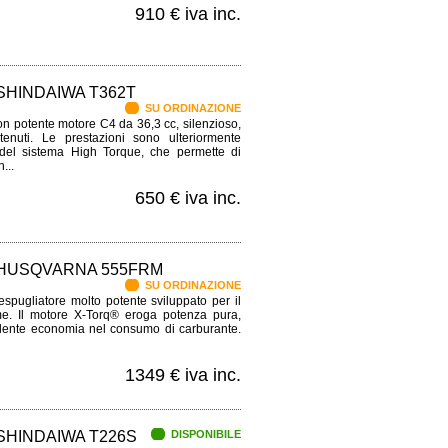
910 € iva inc.
HINDAIWA T362T
SU ORDINAZIONE
n potente motore C4 da 36,3 cc, silenzioso,
nuti. Le prestazioni sono ulteriormente
del sistema High Torque, che permette di
...
650 € iva inc.
HUSQVARNA 555FRM
SU ORDINAZIONE
ugliatore molto potente sviluppato per il
me. Il motore X-Torq® eroga potenza pura,
llente economia nel consumo di carburante.
1349 € iva inc.
HINDAIWA T226S
DISPONIBILE