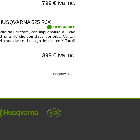
799 € iva inc.
HUSQVARNA 525 RJX
DISPONIBILE
acile da utilizzare, con impugnatura a J che
tina a filo che con disco per erba. Vanta i
nella sua classe. Il design del motore X-Torq®
399 € iva inc.
Pagine: 1
2