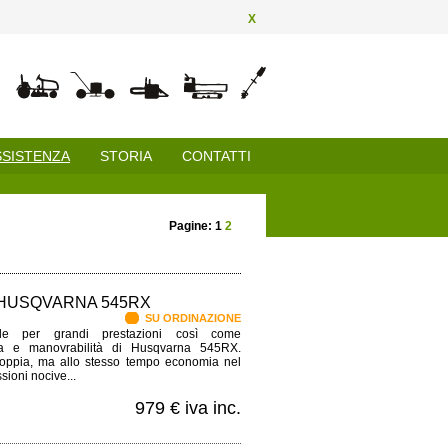
X
SSISTENZA
STORIA
CONTATTI
Pagine: 1
2
HUSQVARNA 545RX
SU ORDINAZIONE
nale per grandi prestazioni così come
ia e manovrabilità di Husqvarna 545RX.
ppia, ma allo stesso tempo economia nel
ioni nocive...
979 € iva inc.