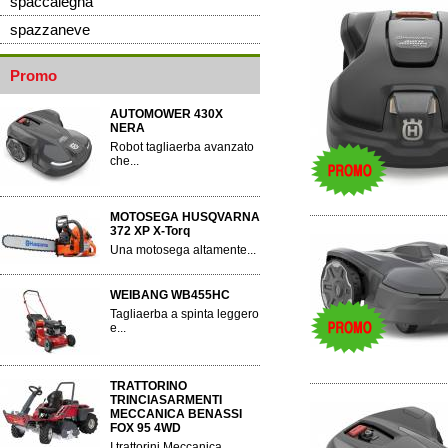
spaccalegna
spazzaneve
Promo
AUTOMOWER 430X
NERA
Robot tagliaerba avanzato
che...
MOTOSEGA HUSQVARNA
372 XP X-Torq
Una motosega altamente...
WEIBANG WB455HC
Tagliaerba a spinta leggero
e...
TRATTORINO
TRINCIASARMENTI
MECCANICA BENASSI
FOX 95 4WD
I trattorini Meccanica...