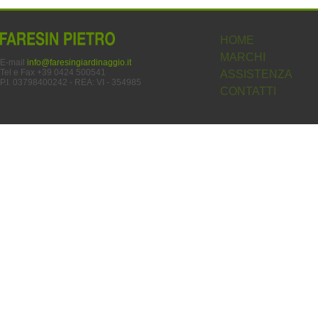
HOME
MARCHI
E-mail
info@faresingiardinaggio.it
Tel e Fax +39 0424 500541
ASSISTENZA
P.I. 03798400242 - REA: VI - 354985
CONTATTI