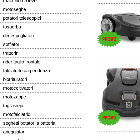
macchina a leve
motoseghe
potatori telescopici
tosaerba
decespugliatori
soffiatori
trattorini
rider taglio frontale
falciatutto da pendenza
biotrituratori
motocoltivatori
motozappe
tagliasiepi
motofalciatrici
seghetti potatori a batteria
arieggiatori