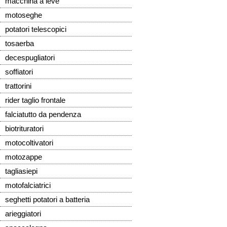
macchina a leve
motoseghe
potatori telescopici
tosaerba
decespugliatori
soffiatori
trattorini
rider taglio frontale
falciatutto da pendenza
biotrituratori
motocoltivatori
motozappe
tagliasiepi
motofalciatrici
seghetti potatori a batteria
arieggiatori