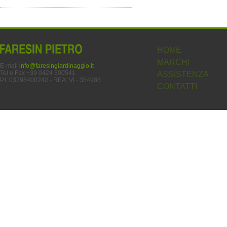
HOME
MARCHI
E-mail
info@faresingiardinaggio.it
Tel e Fax +39 0424 500541
ASSISTENZA
P.I. 03798400242 - REA: VI - 354985
CONTATTI