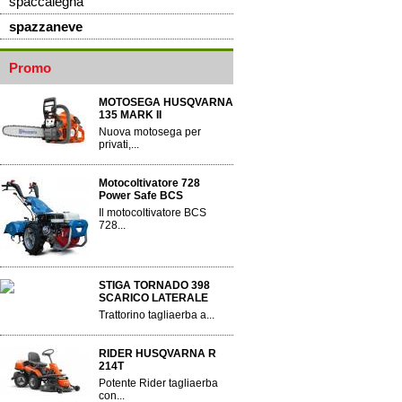
spaccalegna
spazzaneve
Promo
MOTOSEGA HUSQVARNA
135 MARK II
Nuova motosega per
privati,...
Motocoltivatore 728
Power Safe BCS
Il motocoltivatore BCS
728...
STIGA TORNADO 398
SCARICO LATERALE
Trattorino tagliaerba a...
RIDER HUSQVARNA R
214T
Potente Rider tagliaerba
con...