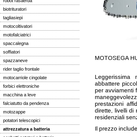
robot rasaerba
biotrituratori
tagliasiepi
motocoltivatori
motofalciatrici
spaccalegna
soffiatori
MOTOSEGA HU
spazzaneve
rider taglio frontale
Leggerissima m
motocarriole cingolate
abbattere piccoli
forbici elettroniche
per avviamenti f
macchina a leve
maneggevolezza 
prestazioni aff
falciatutto da pendenza
dirette, livelli
motozappe
residenziali senz
potatori telescopici
Il prezzo includ
attrezzatura a batteria