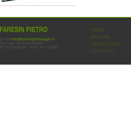
HOME
MARCHI
E-mail
info@faresingiardinaggio.it
Tel e Fax +39 0424 500541
ASSISTENZA
P.I. 03798400242 - REA: VI - 354985
CONTATTI