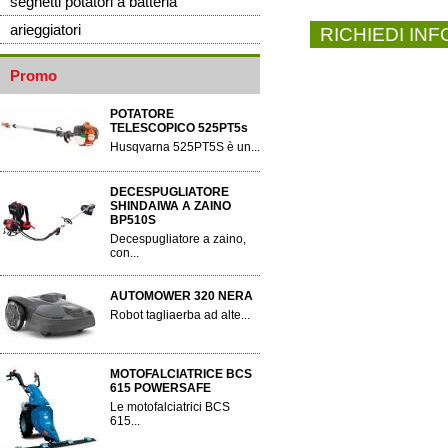
seghetti potatori a batteria
arieggiatori
RICHIEDI IN
Promo
POTATORE
TELESCOPICO 525PT5s
Husqvarna 525PT5S è un...
DECESPUGLIATORE
SHINDAIWA A ZAINO
BP510S
Decespugliatore a zaino,
con...
AUTOMOWER 320 NERA
Robot tagliaerba ad alte...
MOTOFALCIATRICE BCS
615 POWERSAFE
Le motofalciatrici BCS
615...