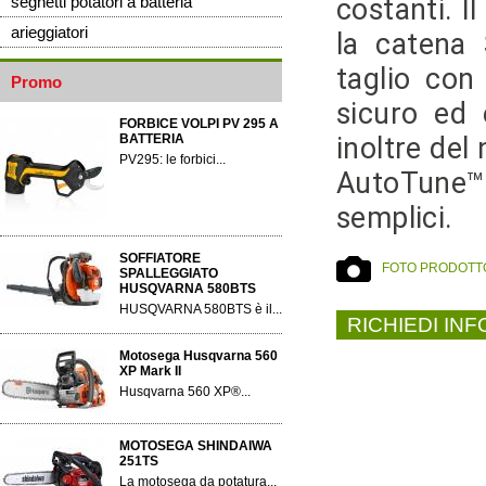
costanti. 
seghetti potatori a batteria
arieggiatori
la catena 
taglio con
Promo
sicuro ed 
FORBICE VOLPI PV 295 A
BATTERIA
inoltre del
PV295: le forbici...
AutoTune™ 
semplici.
SOFFIATORE
FOTO PRODOTT
SPALLEGGIATO
HUSQVARNA 580BTS
HUSQVARNA 580BTS è il...
RICHIEDI IN
Motosega Husqvarna 560
XP Mark II
Husqvarna 560 XP®...
MOTOSEGA SHINDAIWA
251TS
La motosega da potatura...