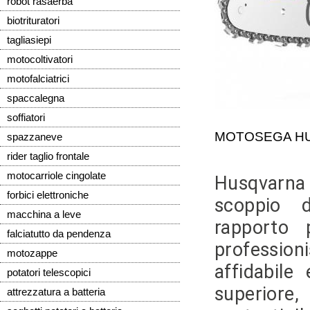
robot rasaerba
biotrituratori
tagliasiepi
motocoltivatori
motofalciatrici
spaccalegna
soffiatori
MOTOSEGA HUS
spazzaneve
rider taglio frontale
motocarriole cingolate
Husqvarna
forbici elettroniche
scoppio 
macchina a leve
rapporto p
falciatutto da pendenza
professi
motozappe
affidabile
potatori telescopici
superiore,
attrezzatura a batteria