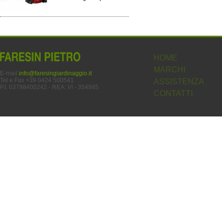
HOME
MARCHI
E-mail
info@faresingiardinaggio.it
Tel e Fax +39 0424 500541
ASSISTENZA
P.I. 03798400242 - REA: VI - 354985
CONTATTI